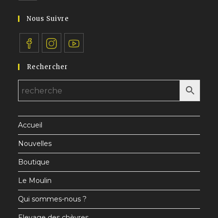
dans
application
votre
Nous Suivre
application
S’ouvre
S’ouvre
S’ouvre
Rechercher
dans
dans
dans
un
un
un
nouvel
nouvel
nouvel
onglet
onglet
onglet
Accueil
Nouvelles
Boutique
Le Moulin
Qui sommes-nous ?
Elevage des chèvres