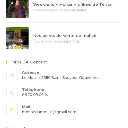
Week-end « Mohair » à Brins de Terroir
7 FÉVRIER 2020
/
0 COMMENTAIRE
Nos points de vente de mohair
7 JUIN 2019
/
0 COMMENTAIRE
Infos De Contact
Adresse :
Le Moulin, 26110 Saint-Sauveur-Gouvernet
Téléphone :
06 70 09 09 14
S’ouvre
Mail:
dans
S’ouvre
mohairdumoulin@gmail.com
votre
dans
application
votre
application