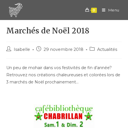
Skip
to
Menu
0
content
Marchés de Noël 2018
Post
Post
Post
Isabelle
29 novembre 2018
Actualités
author:
published:
category:
Un peu de mohair dans vos festivités de fin d’année?
Retrouvez nos créations chaleureuses et colorées lors de
3 marchés de Noël prochainement…