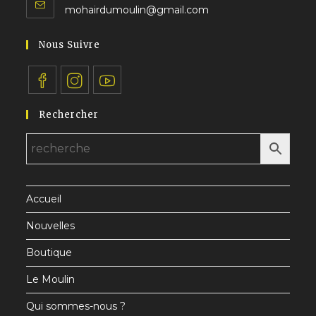
S’ouvre
onglet
mohairdumoulin@gmail.com
votre
dans
application
votre
Nous Suivre
application
S’ouvre
S’ouvre
S’ouvre
Rechercher
dans
dans
dans
un
un
un
nouvel
nouvel
nouvel
onglet
onglet
onglet
Accueil
Nouvelles
Boutique
Le Moulin
Qui sommes-nous ?