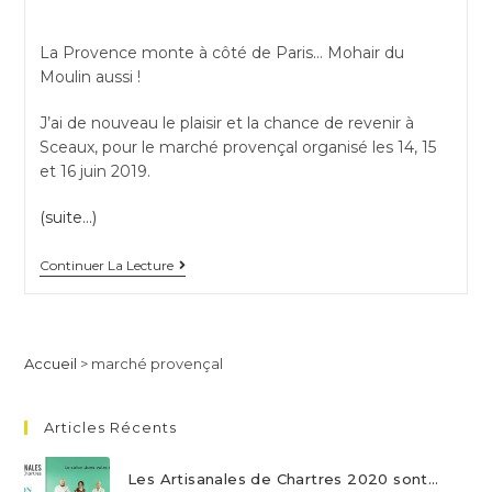
category:
La Provence monte à côté de Paris… Mohair du
Moulin aussi !
J’ai de nouveau le plaisir et la chance de revenir à
Sceaux, pour le marché provençal organisé les 14, 15
et 16 juin 2019.
(suite…)
Marché
Continuer La Lecture
provençal
à
Sceaux
Accueil
>
marché provençal
(92)
Articles Récents
Les Artisanales de Chartres 2020 sont…