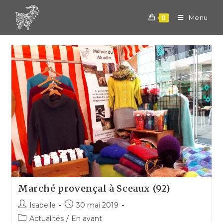
Skip
to
Menu
0
content
Marché provençal à Sceaux (92)
Post
Post
Isabelle
30 mai 2019
author:
published:
Post
Actualités
/
En avant