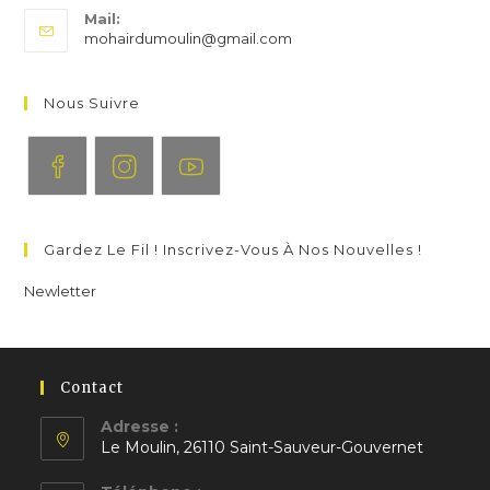
Mail:
dans
S’ouvre
mohairdumoulin@gmail.com
votre
dans
application
votre
application
Nous Suivre
S’ouvre
S’ouvre
S’ouvre
dans
dans
dans
Gardez Le Fil ! Inscrivez-Vous À Nos Nouvelles !
un
un
un
nouvel
nouvel
nouvel
Newletter
onglet
onglet
onglet
Contact
Adresse :
Le Moulin, 26110 Saint-Sauveur-Gouvernet
S’ouvre