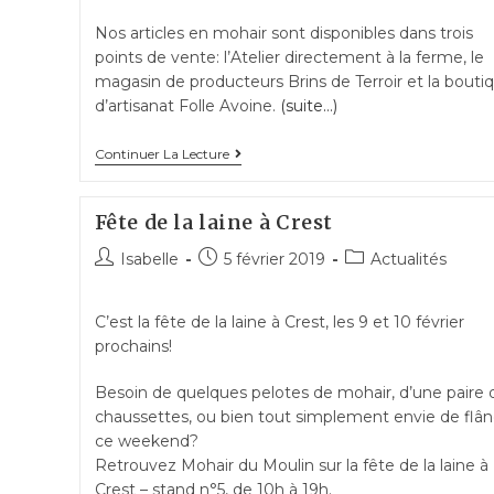
Nos articles en mohair sont disponibles dans trois
points de vente: l’Atelier directement à la ferme, le
magasin de producteurs Brins de Terroir et la bouti
d’artisanat Folle Avoine.
(suite…)
Nos
Continuer La Lecture
points
de
Fête de la laine à Crest
vente
Post
Post
Post
Isabelle
5 février 2019
Actualités
de
author:
published:
category:
mohair
C’est la fête de la laine à Crest, les 9 et 10 février
prochains!
Besoin de quelques pelotes de mohair, d’une paire 
chaussettes, ou bien tout simplement envie de flân
ce weekend?
Retrouvez Mohair du Moulin sur la fête de la laine à
Crest – stand n°5, de 10h à 19h.