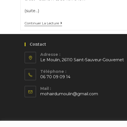
(suite…)
Fête
Continuer La Lecture
de
la
laine
Contact
à
Adresse :
Crest
Le Moulin, 26110 Saint-Sauveur-Gouvernet
S’ouvre
Téléphone :
dans
06 70 09 09 14
un
S’ouvre
nouvel
Mail :
dans
S’ouvre
onglet
mohairdumoulin@gmail.com
votre
dans
application
votre
application