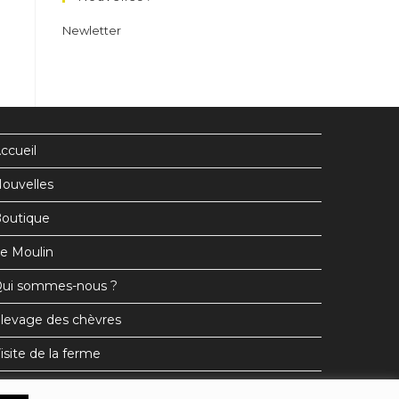
nouvel
nouvel
nouvel
Newletter
onglet
onglet
onglet
ccueil
ouvelles
outique
e Moulin
ui sommes-nous ?
levage des chèvres
isite de la ferme