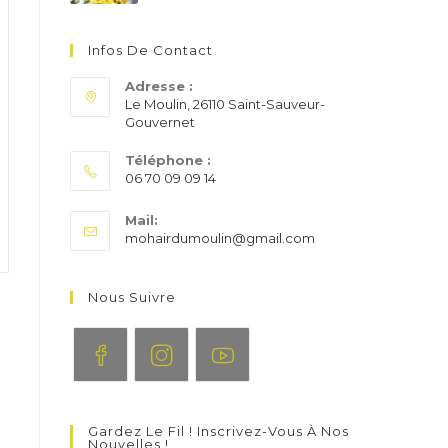
Infos De Contact
Adresse :
Le Moulin, 26110 Saint-Sauveur-
Gouvernet
Téléphone :
06 70 09 09 14
S’ouvre
Mail:
dans
S’ouvre
mohairdumoulin@gmail.com
votre
dans
application
votre
application
Nous Suivre
S’ouvre
S’ouvre
S’ouvre
dans
dans
dans
Gardez Le Fil ! Inscrivez-Vous À Nos
un
un
un
Nouvelles !