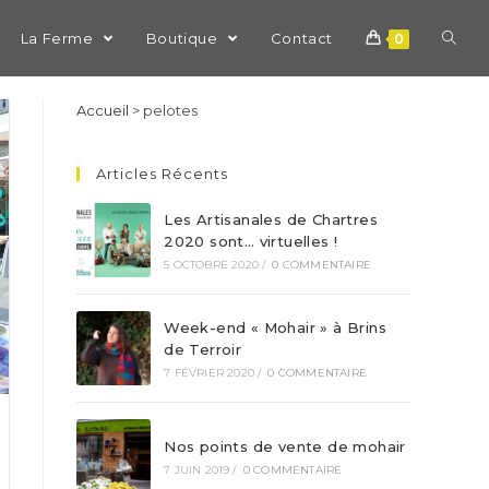
La Ferme
Boutique
Contact
0
Accueil
>
pelotes
Articles Récents
Les Artisanales de Chartres
2020 sont… virtuelles !
5 OCTOBRE 2020
/
0 COMMENTAIRE
Week-end « Mohair » à Brins
de Terroir
7 FÉVRIER 2020
/
0 COMMENTAIRE
Nos points de vente de mohair
7 JUIN 2019
/
0 COMMENTAIRE