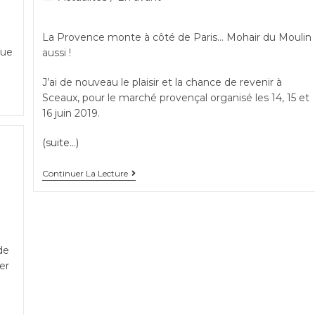
category:
La Provence monte à côté de Paris… Mohair du Moulin
que
aussi !
J’ai de nouveau le plaisir et la chance de revenir à
Sceaux, pour le marché provençal organisé les 14, 15 et
16 juin 2019.
(suite…)
Marché
Continuer La Lecture
provençal
à
Sceaux
(92)
de
er