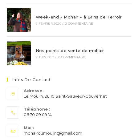
Week-end « Mohair » à Brins de Terroir
7 FÉVRIER 2020
/
0 COMMENTAIRE
Nos points de vente de mohair
7 JUIN 2019
/
0 COMMENTAIRE
Infos De Contact
Adresse :
Le Moulin, 26110 Saint-Sauveur-Gouvernet
Téléphone :
06 70 09 09 14
S’ouvre
Mail:
dans
S’ouvre
mohairdumoulin@gmail.com
votre