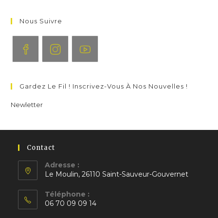
dans
application
votre
application
Nous Suivre
S’ouvre
S’ouvre
S’ouvre
dans
dans
dans
Gardez Le Fil ! Inscrivez-Vous À Nos Nouvelles !
un
un
un
nouvel
nouvel
nouvel
Newletter
onglet
onglet
onglet
Contact
Adresse :
Le Moulin, 26110 Saint-Sauveur-Gouvernet
S’ouvre
Téléphone :
dans
06 70 09 09 14
un
S’ouvre