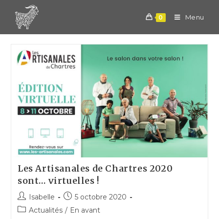
Skip
to
Menu
0
content
Les Artisanales de Chartres 2020
sont… virtuelles !
Post
Post
Isabelle
5 octobre 2020
author:
published:
Post
Actualités
/
En avant