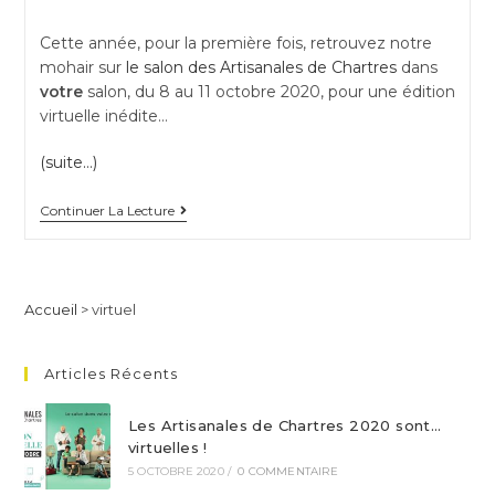
category:
Cette année, pour la première fois, retrouvez notre
mohair sur
le salon des Artisanales de Chartres
dans
votre
salon, du 8 au 11 octobre 2020, pour une édition
virtuelle inédite…
(suite…)
Les
Continuer La Lecture
Artisanales
de
Chartres
Accueil
>
virtuel
2020
sont…
Articles Récents
virtuelles
!
Les Artisanales de Chartres 2020 sont…
virtuelles !
5 OCTOBRE 2020
/
0 COMMENTAIRE