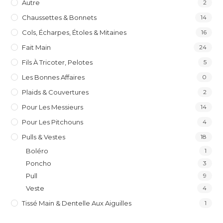
Autre
2
Chaussettes & Bonnets
14
Cols, Écharpes, Étoles & Mitaines
16
Fait Main
24
Fils À Tricoter, Pelotes
5
Les Bonnes Affaires
0
Plaids & Couvertures
2
Pour Les Messieurs
14
Pour Les Pitchouns
4
Pulls & Vestes
18
Boléro
1
Poncho
3
Pull
9
Veste
4
Tissé Main & Dentelle Aux Aiguilles
1