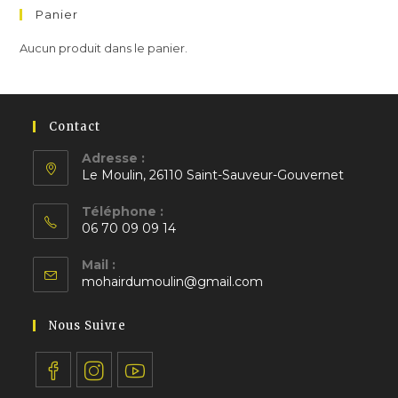
Panier
Aucun produit dans le panier.
Contact
Adresse :
Le Moulin, 26110 Saint-Sauveur-Gouvernet
S’ouvre
Téléphone :
dans
06 70 09 09 14
un
S’ouvre
nouvel
Mail :
dans
S’ouvre
onglet
mohairdumoulin@gmail.com
votre
dans
application
votre
Nous Suivre
application
S’ouvre
S’ouvre
S’ouvre