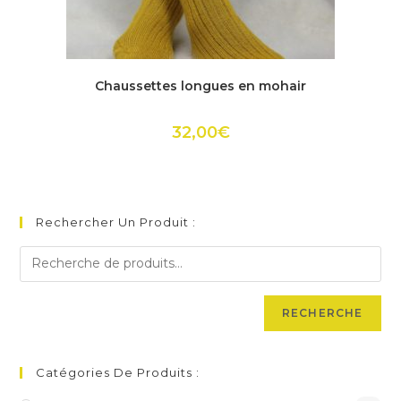
Ce
produit
ACHETER
Chaussettes longues en mohair
a
plusieurs
variations.
Les
32,00
€
options
peuvent
être
choisies
sur
la
page
Rechercher Un Produit :
du
produit
RECHERCHE
Catégories De Produits :