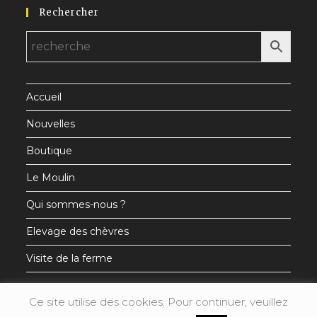
Rechercher
dans
dans
dans
un
un
un
nouvel
nouvel
nouvel
onglet
onglet
onglet
Accueil
Nouvelles
Boutique
Le Moulin
Qui sommes-nous ?
Elevage des chèvres
Visite de la ferme
Ce site utilise des cookies. Pour continuer, veuillez