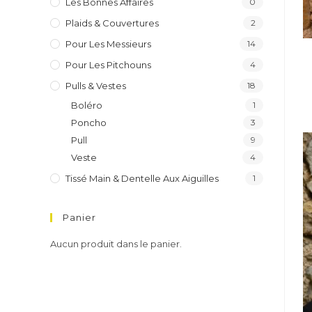
Les Bonnes Affaires
0
Plaids & Couvertures
2
Pour Les Messieurs
14
Pour Les Pitchouns
4
Pulls & Vestes
18
Boléro
1
Poncho
3
Pull
9
Veste
4
Tissé Main & Dentelle Aux Aiguilles
1
Panier
Aucun produit dans le panier.