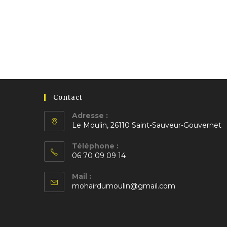
Contact
Adresse :
Le Moulin, 26110 Saint-Sauveur-Gouvernet
S’ouvre
Téléphone :
dans
06 70 09 09 14
un
S’ouvre
nouvel
Mail :
dans
S’ouvre
onglet
mohairdumoulin@gmail.com
votre
dans
application
votre
application