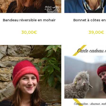
Ce
Ce
produit
produ
ACHETER
ACHETER
Bandeau réversible en mohair
Bonnet à côtes en
a
a
plusieurs
plusie
variations.
variat
Les
Les
30,00
€
39,00
€
options
optio
peuvent
peuv
être
être
choisies
choisi
sur
sur
la
la
page
page
du
du
produit
produ