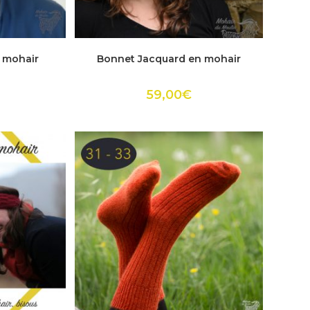
Ce
it
produit
ACHETER
 mohair
Bonnet Jacquard en mohair
a
urs
plusieurs
ions.
variations.
Les
59,00
€
ns
options
ent
peuvent
être
es
choisies
sur
la
page
du
it
produit