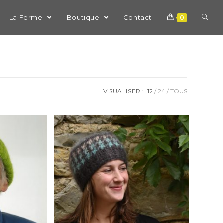
La Ferme
Boutique
Contact
0
VISUALISER :
12
24
TOUS