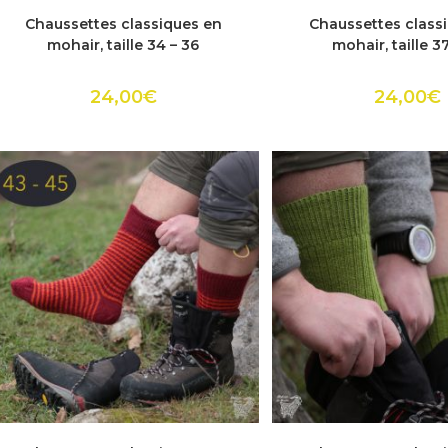
Ce
Ce
produit
produ
ACHETER
ACHETER
Chaussettes classiques en
Chaussettes class
a
a
plusieurs
plusie
mohair, taille 34 – 36
mohair, taille 3
variations.
variat
Les
Les
options
optio
24,00
€
24,00
€
peuvent
peuv
être
être
choisies
choisi
sur
sur
la
la
page
page
du
du
produit
produ
Ce
Ce
produit
produ
ACHETER
ACHETER