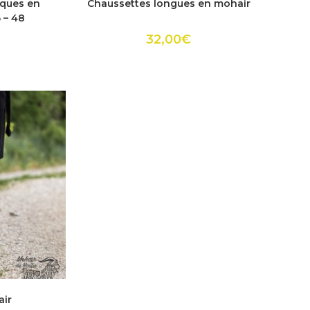
iques en
Chaussettes longues en mohair
a
urs
plusieurs
6 – 48
ions.
variations.
Les
32,00
€
ns
options
ent
peuvent
être
es
choisies
sur
la
page
du
it
produit
it
air