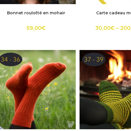
Ce
Ce
produit
produ
ACHETER
ACHETER
Bonnet roulotté en mohair
Carte cadeau m
a
a
plusieurs
plusie
variations.
variat
Les
Les
59,00
€
30,00
€
–
200
options
optio
peuvent
peuv
être
être
choisies
choisi
sur
sur
la
la
page
page
du
du
produit
produ