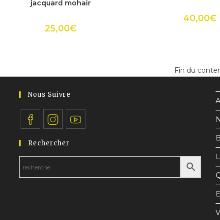
plusieurs
plusie
jacquard mohair
variations.
variat
Les
Les
40,00
€
options
optio
25,00
€
peuvent
peuv
être
être
choisies
choisi
sur
sur
la
la
page
page
du
du
Fin du conte
produit
produ
Nous Suivre
A
N
S’ouvre
S’ouvre
S’ouvre
B
Rechercher
dans
dans
dans
L
un
un
un
nouvel
nouvel
nouvel
Q
onglet
onglet
onglet
E
V