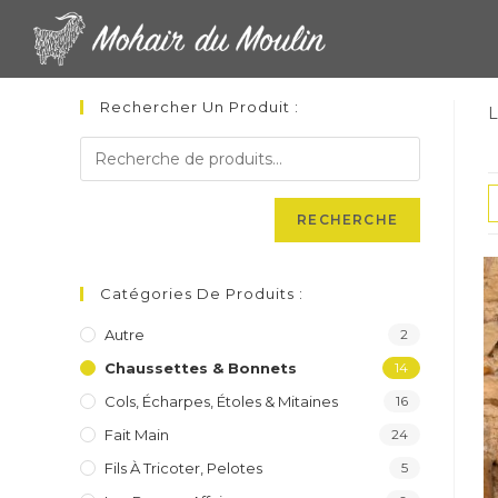
Skip
to
content
Rechercher Un Produit :
L
RECHERCHE
Catégories De Produits :
Autre
2
Chaussettes & Bonnets
14
Cols, Écharpes, Étoles & Mitaines
16
Fait Main
24
Fils À Tricoter, Pelotes
5