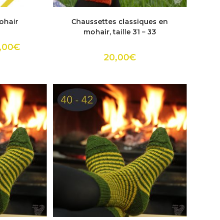
Ce
it
produit
ACHETER
ohair
Chaussettes classiques en
a
urs
plusieurs
mohair, taille 31 – 33
ions.
variations.
Les
,00
€
ns
options
20,00
€
ent
peuvent
être
es
choisies
sur
la
page
du
it
produit