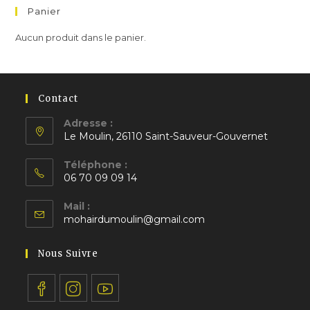
Panier
Aucun produit dans le panier.
Contact
Adresse :
Le Moulin, 26110 Saint-Sauveur-Gouvernet
S’ouvre
Téléphone :
dans
06 70 09 09 14
un
S’ouvre
nouvel
Mail :
dans
S’ouvre
onglet
mohairdumoulin@gmail.com
votre
dans
application
votre
Nous Suivre
application
S’ouvre
S’ouvre
S’ouvre