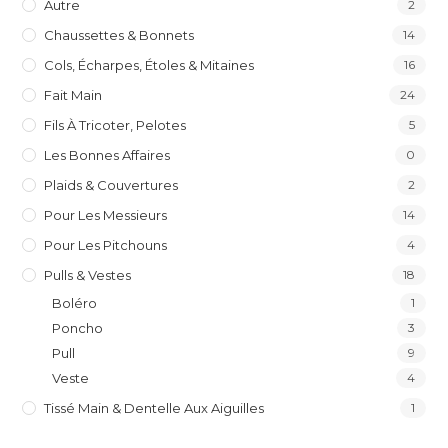
Autre
2
Chaussettes & Bonnets
14
Cols, Écharpes, Étoles & Mitaines
16
Fait Main
24
Fils À Tricoter, Pelotes
5
Les Bonnes Affaires
0
Plaids & Couvertures
2
Pour Les Messieurs
14
Pour Les Pitchouns
4
Pulls & Vestes
18
Boléro
1
Poncho
3
Pull
9
Veste
4
Tissé Main & Dentelle Aux Aiguilles
1