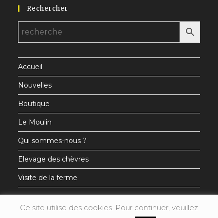
Rechercher
dans
dans
dans
un
un
un
nouvel
nouvel
nouvel
onglet
onglet
onglet
Accueil
Nouvelles
Boutique
Le Moulin
Qui sommes-nous ?
Elevage des chèvres
Visite de la ferme
Ce site utilise des cookies. Pour continuer, veuillez