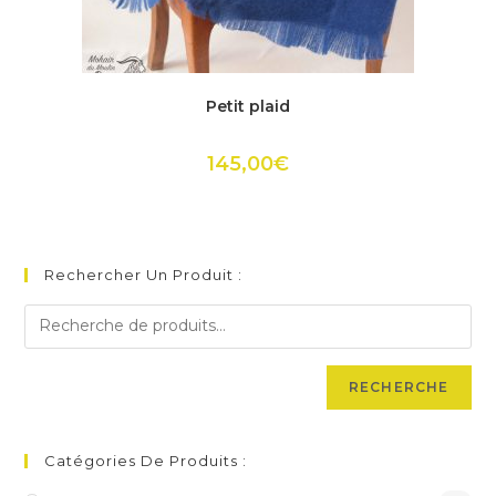
Ce
produit
ACHETER
Petit plaid
a
plusieurs
variations.
Les
145,00
€
options
peuvent
être
choisies
sur
la
page
Rechercher Un Produit :
du
produit
RECHERCHE
Catégories De Produits :