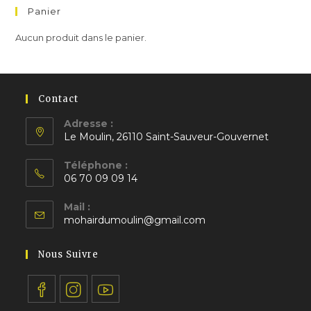
Panier
Aucun produit dans le panier.
Contact
Adresse :
Le Moulin, 26110 Saint-Sauveur-Gouvernet
S’ouvre
Téléphone :
dans
06 70 09 09 14
un
S’ouvre
nouvel
Mail :
dans
S’ouvre
onglet
mohairdumoulin@gmail.com
votre
dans
application
votre
Nous Suivre
application
S’ouvre
S’ouvre
S’ouvre