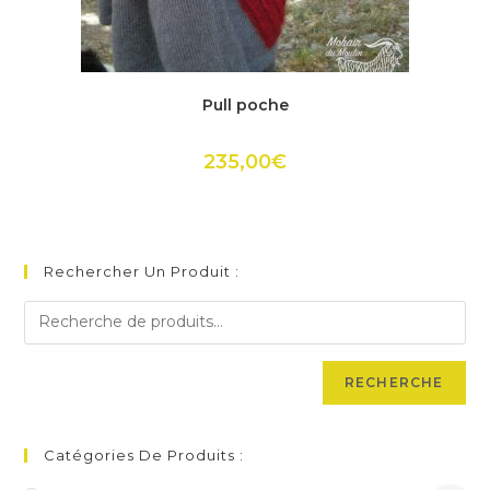
Ce
produit
ACHETER
Pull poche
a
plusieurs
variations.
Les
235,00
€
options
peuvent
être
choisies
sur
la
page
Rechercher Un Produit :
du
produit
RECHERCHE
Catégories De Produits :