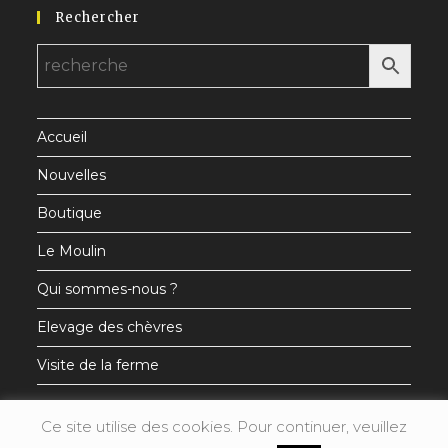
Rechercher
dans
dans
dans
un
un
un
nouvel
nouvel
nouvel
onglet
onglet
onglet
Accueil
Nouvelles
Boutique
Le Moulin
Qui sommes-nous ?
Elevage des chèvres
Visite de la ferme
Ce site utilise des cookies. Pour continuer, veuillez