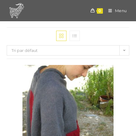
Skip
to
Menu
0
content
Tri par défaut