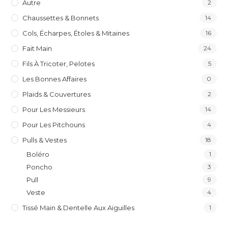
Autre
2
Chaussettes & Bonnets
14
Cols, Écharpes, Étoles & Mitaines
16
Fait Main
24
Fils À Tricoter, Pelotes
5
Les Bonnes Affaires
0
Plaids & Couvertures
2
Pour Les Messieurs
14
Pour Les Pitchouns
4
Pulls & Vestes
18
Boléro
1
Poncho
3
Pull
9
Veste
4
Tissé Main & Dentelle Aux Aiguilles
1