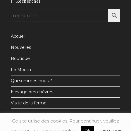
Rechercher
dans
dans
dans
un
un
un
nouvel
nouvel
nouvel
onglet
onglet
onglet
Accueil
Nouvelles
Boutique
Le Moulin
Qui sommes-nous ?
Elevage des chèvres
Visite de la ferme
Ce site utilise des cookies. Pour continuer, veuillez
accepter l'utilisation de cookies.
En savoir
Ok