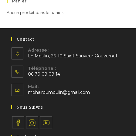
Panier
Aucun produit dans le panier.
Contact
Adresse :
Le Moulin, 26110 Saint-Sauveur-Gouvernet
S’ouvre
Téléphone :
dans
06 70 09 09 14
un
S’ouvre
nouvel
Mail :
dans
S’ouvre
onglet
mohairdumoulin@gmail.com
votre
dans
application
votre
Nous Suivre
application
S’ouvre
S’ouvre
S’ouvre