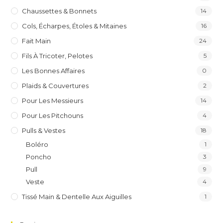
Chaussettes & Bonnets
14
Cols, Écharpes, Étoles & Mitaines
16
Fait Main
24
Fils À Tricoter, Pelotes
5
Les Bonnes Affaires
0
Plaids & Couvertures
2
Pour Les Messieurs
14
Pour Les Pitchouns
4
Pulls & Vestes
18
Boléro
1
Poncho
3
Pull
9
Veste
4
Tissé Main & Dentelle Aux Aiguilles
1