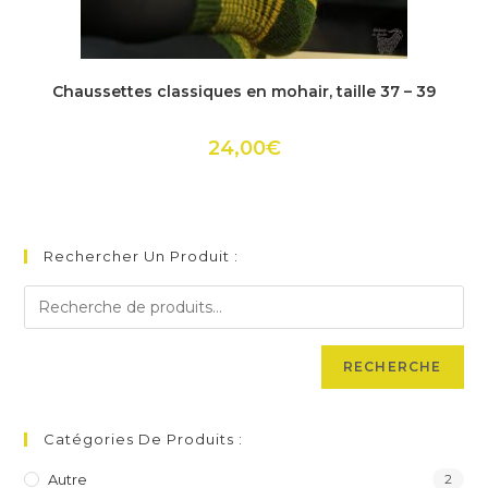
Ce
produit
ACHETER
Chaussettes classiques en mohair, taille 37 – 39
a
plusieurs
variations.
Les
24,00
€
options
peuvent
être
choisies
sur
la
page
Rechercher Un Produit :
du
produit
RECHERCHE
Catégories De Produits :
Autre
2