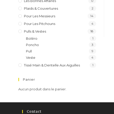
Les Bonnes Affaires
0
Plaids & Couvertures
2
Pour Les Messieurs
14
Pour Les Pitchouns
4
Pulls & Vestes
18
Boléro
1
Poncho
3
Pull
9
Veste
4
Tissé Main & Dentelle Aux Aiguilles
1
Panier
Aucun produit dans le panier.
Contact