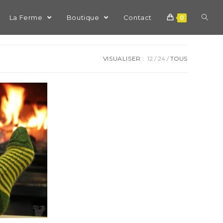
La Ferme
Boutique
Contact
0
VISUALISER :
12
24
TOUS